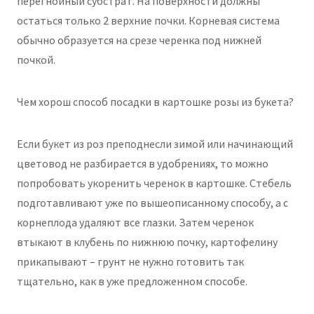
перегнойный субстрат. На поверхности должны
остаться только 2 верхние почки. Корневая система
обычно образуется на срезе черенка под нижней
почкой.
Чем хорош способ посадки в картошке розы из букета?
Если букет из роз преподнесли зимой или начинающий
цветовод не разбирается в удобрениях, то можно
попробовать укоренить черенок в картошке. Стебель
подготавливают уже по вышеописанному способу, а с
корнеплода удаляют все глазки. Затем черенок
втыкают в клубень по нижнюю почку, картофелину
прикапывают – грунт не нужно готовить так
тщательно, как в уже предложенном способе.